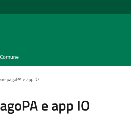
il Comune
one pagoPA e app IO
pagoPA e app IO