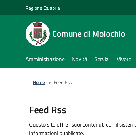
Salta al contenuto principale
Regione Calabria
Comune di Molochio
Amministrazione
Novità
Servizi
Vivere 
Home
>
Feed Rss
Feed Rss
Questo sito offre i suoi contenuti con il sist
informazioni pubblicate.