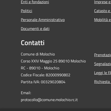
Enti e fondazioni
Imprese 
Politici
Catasto e
Personale Amministrativo
Mobilità e
Documenti e dati
Contatti
Comune di Molochio
Prenotaz
Corso XXIV Maggio 25 89010 Molochio
Segnalazi
RC - 89010 - Molochio
Leggi le 
Codice Fiscale: 82000990802
Richiesta
Partita IVA: 00329020804
Email:
protocollo@comune.molochio.rc.it
PEC:
protocollo.molochio@asmepec.it